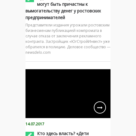
могут быть причастны к
вымогательству денег у ростовских
предпринимателей
Представители издания угрожали ростовским
бизнесменам публикацией компромата в
случае отказа от заключения рекламного
контракта. Застройщик «ЮгСтройИнвест» уже
обратился в полицию. Деловое сообщество —
newsdelo.com
14.07.2017
Кто здесь власть? «Дети