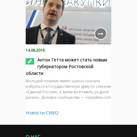
14.06.2016
Антон Гетта может стать новым
губернатором Ростовской
области
Молодой политик имеет шансы сначала
избраться в Государственную думу по спискам
«Единой России», а затем возглавить родной
регион. Деловое сообщество — newsdelo.com
Новости СМИ2
О НАС