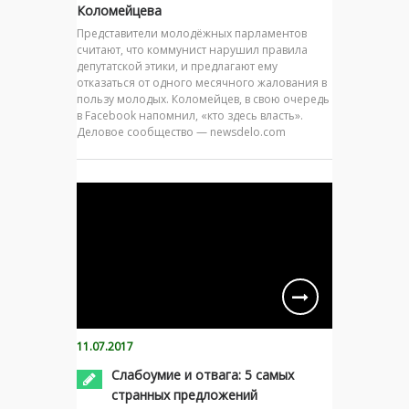
Коломейцева
Представители молодёжных парламентов
считают, что коммунист нарушил правила
депутатской этики, и предлагают ему
отказаться от одного месячного жалования в
пользу молодых. Коломейцев, в свою очередь
в Facebook напомнил, «кто здесь власть».
Деловое сообщество — newsdelo.com
11.07.2017
Слабоумие и отвага: 5 самых
странных предложений