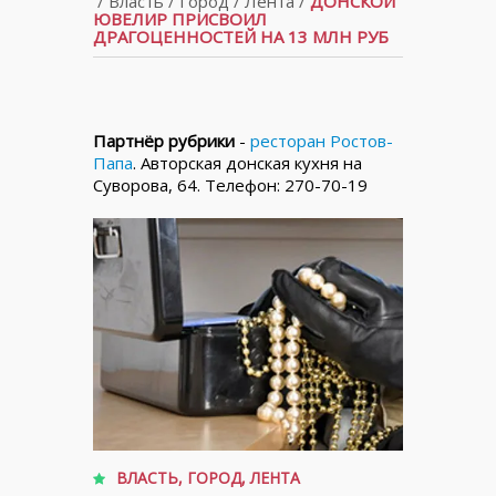
/
Власть
/
Город
/
Лента
/
ДОНСКОЙ
ЮВЕЛИР ПРИСВОИЛ
ДРАГОЦЕННОСТЕЙ НА 13 МЛН РУБ
Партнёр рубрики
-
ресторан Ростов-
Папа
. Авторская донская кухня на
Суворова, 64. Телефон: 270-70-19
ВЛАСТЬ
,
ГОРОД
,
ЛЕНТА