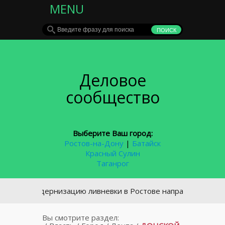
MENU
Деловое
сообщество
Выберите Ваш город:
Ростов-на-Дону
|
Батайск
Красный Сулин
Таганрог
а модернизацию ливневки в Ростове направят 5,5 млрд руб
Вы смотрите раздел: