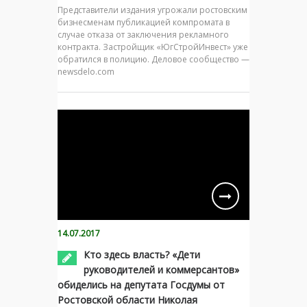
Представители издания угрожали ростовским
бизнесменам публикацией компромата в
случае отказа от заключения рекламного
контракта. Застройщик «ЮгСтройИнвест» уже
обратился в полицию. Деловое сообщество —
newsdelo.com
14.07.2017
Кто здесь власть? «Дети
руководителей и коммерсантов»
обиделись на депутата Госдумы от
Ростовской области Николая