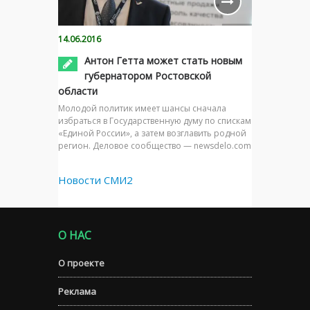
14.06.2016
Антон Гетта может стать новым
губернатором Ростовской
области
Молодой политик имеет шансы сначала
избраться в Государственную думу по спискам
«Единой России», а затем возглавить родной
регион. Деловое сообщество — newsdelo.com
Новости СМИ2
О НАС
О проекте
Реклама