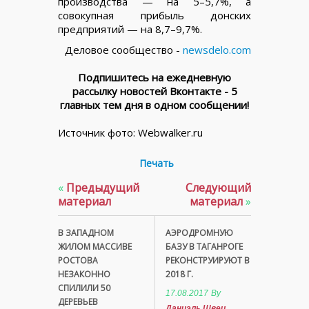
производства — на 5–5,7%, а
совокупная прибыль донских
предприятий — на 8,7–9,7%.
Деловое сообщество -
newsdelo.com
Подпишитесь на ежедневную
рассылку новостей Вконтакте - 5
главных тем дня в одном сообщении!
Источник фото: Webwalker.ru
Печать
«
Предыдущий
Следующий
материал
материал
»
В ЗАПАДНОМ
АЭРОДРОМНУЮ
ЖИЛОМ МАССИВЕ
БАЗУ В ТАГАНРОГЕ
РОСТОВА
РЕКОНСТРУИРУЮТ В
НЕЗАКОННО
2018 Г.
СПИЛИЛИ 50
17.08.2017
By
ДЕРЕВЬЕВ
Даниэль Швец