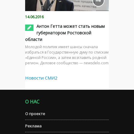
14.06.2016
Антон Гетта может стать новым
губернатором Ростовской
области
Молодой политик имеет шансы сначала
избраться в Государственную думу по спискам
«Единой России», а затем возглавить родной
регион. Деловое сообщество — newsdelo.com
Новости СМИ2
О НАС
О проекте
Реклама