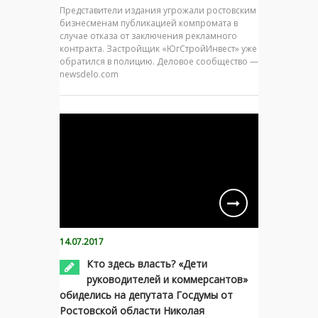
Представители издания угрожали ростовским
бизнесменам публикацией компромата в
случае отказа от заключения рекламного
контракта. Застройщик «ЮгСтройИнвест» уже
обратился в полицию. Деловое сообщество —
newsdelo.com
14.07.2017
Кто здесь власть? «Дети
руководителей и коммерсантов»
обиделись на депутата Госдумы от
Ростовской области Николая