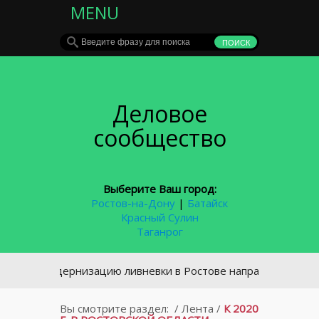
MENU
Деловое
сообщество
Выберите Ваш город:
Ростов-на-Дону
|
Батайск
Красный Сулин
Таганрог
На модернизацию ливневки в Ростове направят 5,5 млрд руб
Вы смотрите раздел:
/
Лента
/
К 2020