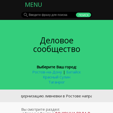
MENU
Деловое
сообщество
Выберите Ваш город:
Ростов-на-Дону
|
Батайск
Красный Сулин
Таганрог
На модернизацию ливневки в Ростове направят 5,5 млрд руб
Вы смотрите раздел: