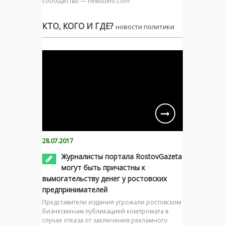
сообщество — newsdelo.com
КТО, КОГО И ГДЕ?
новости политики
28.07.2017
Журналисты портала RostovGazeta
могут быть причастны к
вымогательству денег у ростовских
предпринимателей
Представители издания угрожали ростовским
бизнесменам публикацией компромата в
случае отказа от заключения рекламного