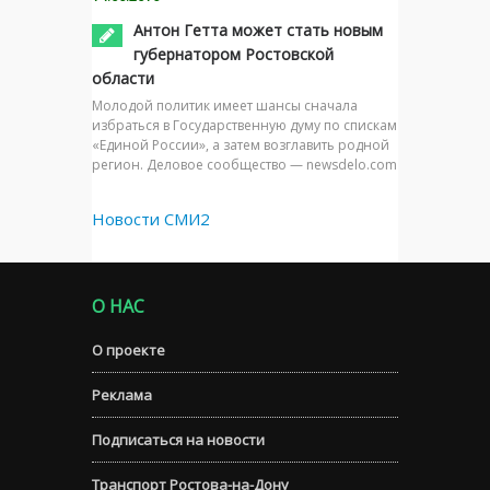
Антон Гетта может стать новым
губернатором Ростовской
области
Молодой политик имеет шансы сначала
избраться в Государственную думу по спискам
«Единой России», а затем возглавить родной
регион. Деловое сообщество — newsdelo.com
Новости СМИ2
О НАС
О проекте
Реклама
Подписаться на новости
Транспорт Ростова-на-Дону