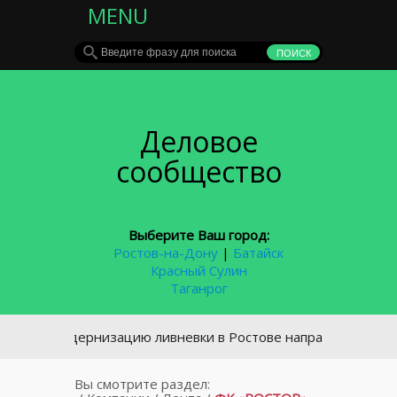
MENU
Деловое
сообщество
Выберите Ваш город:
Ростов-на-Дону
|
Батайск
Красный Сулин
Таганрог
а модернизацию ливневки в Ростове направят 5,5 млрд руб
Вы смотрите раздел: