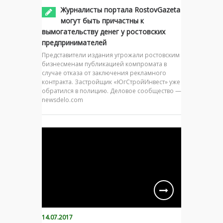
Журналисты портала RostovGazeta
могут быть причастны к
вымогательству денег у ростовских
предпринимателей
Представители издания угрожали ростовским
бизнесменам публикацией компромата в
случае отказа от заключения рекламного
контракта. Застройщик «ЮгСтройИнвест» уже
обратился в полицию. Деловое сообщество —
newsdelo.com
14.07.2017