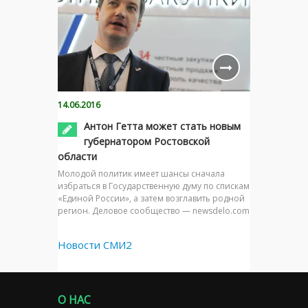
14.06.2016
Антон Гетта может стать новым
губернатором Ростовской
области
Молодой политик имеет шансы сначала
избраться в Государственную думу по спискам
«Единой России», а затем возглавить родной
регион. Деловое сообщество — newsdelo.com
Новости СМИ2
О НАС