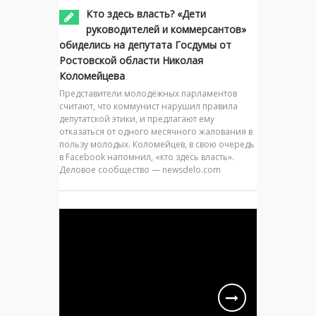
Кто здесь власть? «Дети
руководителей и коммерсантов»
обиделись на депутата Госдумы от
Ростовской области Николая
Коломейцева
Представители молодёжных парламентов
считают, что коммунист нарушил правила
депутатской этики, и предлагают ему
отказаться от одного месячного жалования в
пользу молодых. Коломейцев, в свою очередь
в Facebook напомнил, «кто здесь власть».
Деловое сообщество — newsdelo.com