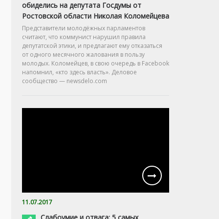
обиделись на депутата Госдумы от
Ростовской области Николая Коломейцева
Представители молодёжных парламентов
считают, что коммунист нарушил правила
депутатской этики, и предлагают ему отказаться
от одного месячного жалования в пользу
молодых. Коломейцев, в свою очередь в Facebook
напомнил, «кто здесь власть». Деловое
сообщество — newsdelo.com
11.07.2017
Слабоумие и отвага: 5 самых