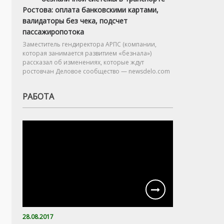
Ростова: оплата банковскими картами,
валидаторы без чека, подсчет
пассажиропотока
Заместитель гендиректора АРПС (компании,
которая занимается развитием «безнала»)
рассказал об изменениях, которые ждут
ростовчан Деловое сообщество — newsdelo.com
РАБОТА
28.08.2017