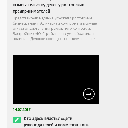
вымогательству денег у ростовских
предпринимателей
Представители издания угрожали ростовским
бизнесменам публикацией компромата в случае
отказа от заключения рекламного контракта.
Застройщик «ЮгСтройИнвест» уже обратился в
полицию. Деловое сообщество — newsdelo.com
14.07.2017
Кто здесь власть? «Дети
руководителей и коммерсантов»