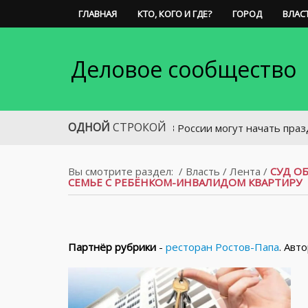
ГЛАВНАЯ
КТО, КОГО И ГДЕ?
ГОРОД
ВЛАС
Деловое сообщество
ОДНОЙ
СТРОКОЙ
В России могут начать праздновать 
Вы смотрите раздел:
/
Власть
/
Лента
/
СУД О
СЕМЬЕ С РЕБЁНКОМ-ИНВАЛИДОМ КВАРТИРУ
Партнёр рубрики
-
ресторан Ростов-Папа
. Авт