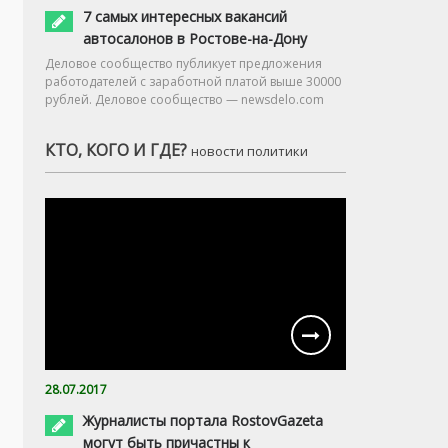
7 самых интересных вакансий
автосалонов в Ростове-на-Дону
Деловое сообщество публикует предложения
работодателей с заработной платой выше 30000
рублей. Деловое сообщество — newsdelo.com
КТО, КОГО И ГДЕ?
новости политики
28.07.2017
Журналисты портала RostovGazeta
могут быть причастны к