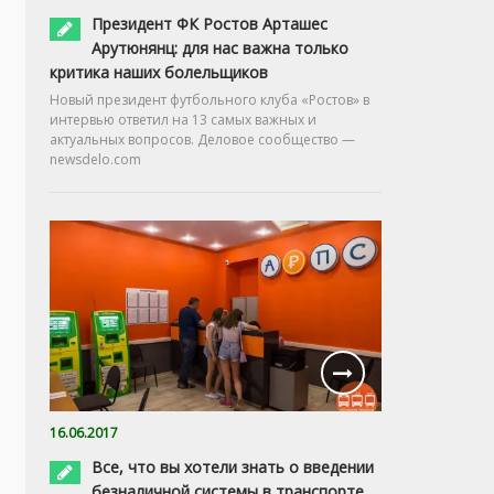
Президент ФК Ростов Арташес
Арутюнянц: для нас важна только
критика наших болельщиков
Новый президент футбольного клуба «Ростов» в
интервью ответил на 13 самых важных и
актуальных вопросов. Деловое сообщество —
newsdelo.com
16.06.2017
Все, что вы хотели знать о введении
безналичной системы в транспорте