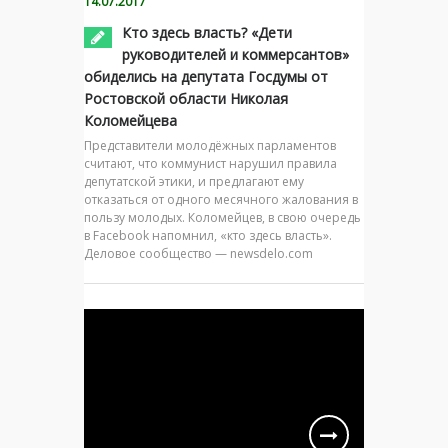
14.07.2017
Кто здесь власть? «Дети
руководителей и коммерсантов»
обиделись на депутата Госдумы от
Ростовской области Николая
Коломейцева
Представители молодёжных парламентов
считают, что коммунист нарушил правила
депутатской этики, и предлагают ему
отказаться от одного месячного жалования в
пользу молодых. Коломейцев, в свою очередь
в Facebook напомнил, «кто здесь власть».
Деловое сообщество — newsdelo.com