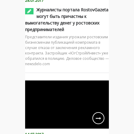
28.07.2017
Журналисты портала RostovGazeta
могут быть причастны к
вымогательству денег у ростовских
предпринимателей
Представители издания угрожали ростовским
бизнесменам публикацией компромата в
случае отказа от заключения рекламного
контракта. Застройщик «ЮгСтройИнвест» уже
обратился в полицию. Деловое сообщество —
newsdelo.com