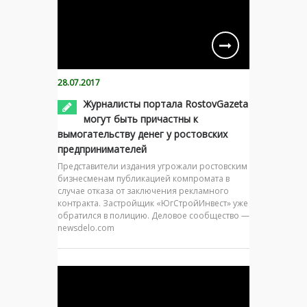
28.07.2017
Журналисты портала RostovGazeta
могут быть причастны к
вымогательству денег у ростовских
предпринимателей
Представители издания угрожали ростовским
бизнесменам публикацией компромата в
случае отказа от заключения рекламного
контракта. Застройщик «ЮгСтройИнвест» уже
обратился в полицию. Деловое сообщество —
newsdelo.com