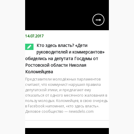
14.07.2017
Кто здесь власть? «Дети
руководителей и коммерсантов»
обиделись на депутата Госдумы от
Ростовской области Николая
Коломейцева
Представители молодёжных парламентов
считают, что коммунист нарушил правила
депутатской этики, и предлагают ему
отказаться от одного месячного жалования в
пользу молодых. Коломейцев, в свою очередь
в Facebook напомнил, «кто здесь власть».
Деловое сообщество — newsdelo.com