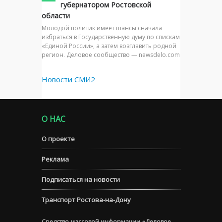
губернатором Ростовской
области
Молодой политик имеет шансы сначала
избраться в Государственную думу по спискам
«Единой России», а затем возглавить родной
регион. Деловое сообщество — newsdelo.com
Новости СМИ2
О НАС
О проекте
Реклама
Подписаться на новости
Транспорт Ростова-на-Дону
Средство массовой информации «Деловое