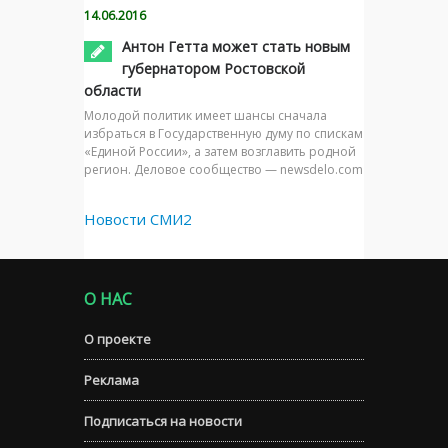
14.06.2016
Антон Гетта может стать новым
губернатором Ростовской
области
Молодой политик имеет шансы сначала
избраться в Государственную думу по спискам
«Единой России», а затем возглавить родной
регион. Деловое сообщество — newsdelo.com
Новости СМИ2
О НАС
О проекте
Реклама
Подписаться на новости