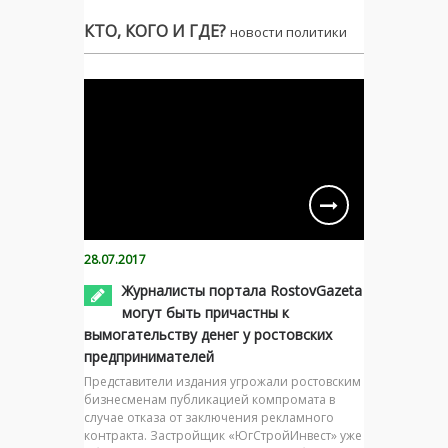
КТО, КОГО И ГДЕ?
новости политики
28.07.2017
Журналисты портала RostovGazeta
могут быть причастны к
вымогательству денег у ростовских
предпринимателей
Представители издания угрожали ростовским
бизнесменам публикацией компромата в
случае отказа от заключения рекламного
контракта. Застройщик «ЮгСтройИнвест» уже