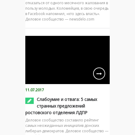
отказаться от одного месячного жалования в
пользу молодых. Коломейцев, в свою очередь
в Facebook напомнил, «кто здесь власть».
Деловое сообщество — newsdelo.com
11.07.2017
Слабоумие и отвага: 5 самых
странных предложений
ростовского отделения ЛДПР
Деловое сообщество составило рейтинг
самых неожиданных инициатив донских
либерал-демократов. Деловое сообщество —