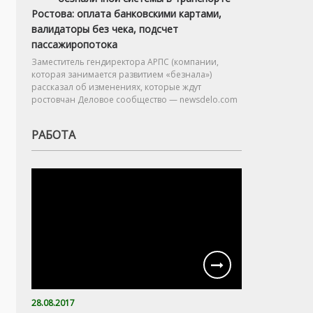
Ростова: оплата банковскими картами,
валидаторы без чека, подсчет
пассажиропотока
Заместитель гендиректора АРПС (компании,
которая занимается развитием «безнала»)
рассказал об изменениях, которые ждут
ростовчан Деловое сообщество — newsdelo.com
РАБОТА
28.08.2017