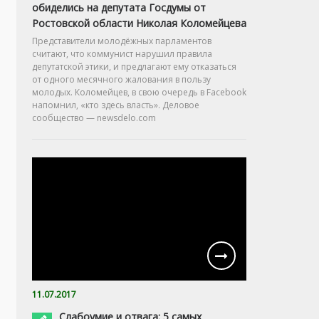
обиделись на депутата Госдумы от
Ростовской области Николая Коломейцева
Представители молодёжных парламентов
считают, что коммунист нарушил правила
депутатской этики, и предлагают ему отказаться
от одного месячного жалования в пользу
молодых. Коломейцев, в свою очередь в Facebook
напомнил, «кто здесь власть». Деловое
сообщество — newsdelo.com
11.07.2017
Слабоумие и отвага: 5 самых