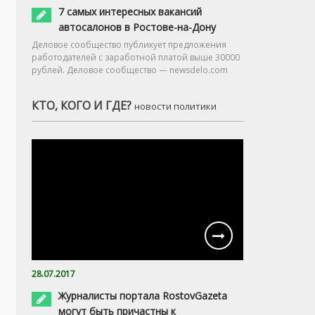
7 самых интересных вакансий
автосалонов в Ростове-на-Дону
Деловое сообщество публикует предложения
работодателей с заработной платой выше 30000
рублей. Деловое сообщество — newsdelo.com
КТО, КОГО И ГДЕ?
новости политики
28.07.2017
Журналисты портала RostovGazeta
могут быть причастны к