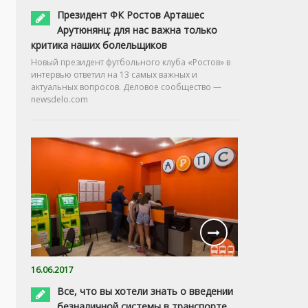
Президент ФК Ростов Арташес
Арутюнянц: для нас важна только
критика наших болельщиков
Новый президент футбольного клуба «Ростов» в
интервью ответил на 13 самых важных и
актуальных вопросов. Деловое сообщество —
newsdelo.com
16.06.2017
Все, что вы хотели знать о введении
безналичной системы в транспорте