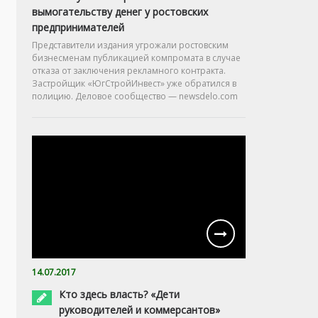
вымогательству денег у ростовских
предпринимателей
Представители издания угрожали ростовским
бизнесменам публикацией компромата в случае
отказа от заключения рекламного контракта.
Застройщик «ЮгСтройИнвест» уже обратился в
полицию. Деловое сообщество — newsdelo.com
14.07.2017
Кто здесь власть? «Дети
руководителей и коммерсантов»