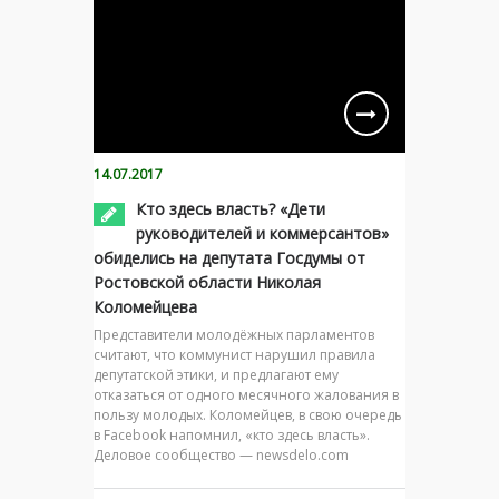
14.07.2017
Кто здесь власть? «Дети
руководителей и коммерсантов»
обиделись на депутата Госдумы от
Ростовской области Николая
Коломейцева
Представители молодёжных парламентов
считают, что коммунист нарушил правила
депутатской этики, и предлагают ему
отказаться от одного месячного жалования в
пользу молодых. Коломейцев, в свою очередь
в Facebook напомнил, «кто здесь власть».
Деловое сообщество — newsdelo.com