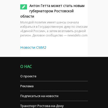
Антон Гетта может стать новым
губернатором Ростовской
области
Молодой политик имеет шансы сначала
избраться в Государственную думу по спискам
«Единой России», а затем возглавить родной
регион. Деловое сообщество — newsdelo.com
Новости СМИ2
О НАС
О проекте
Реклама
Подписаться на новости
Транспорт Ростова-на-Дону