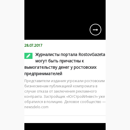
28.07.2017
Журналисты портала RostovGazeta
могут быть причастны к
вымогательству денег у ростовских
предпринимателей
Представители издания угрожали ростовским
бизнесменам публикацией компромата в
случае отказа от заключения рекламного
контракта. Застройщик «ЮгСтройИнвест» уже
обратился в полицию. Деловое сообщество —
newsdelo.com