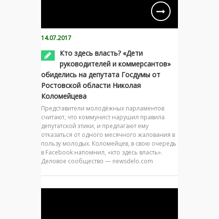
14.07.2017
Кто здесь власть? «Дети
руководителей и коммерсантов»
обиделись на депутата Госдумы от
Ростовской области Николая
Коломейцева
Представители молодёжных парламентов
считают, что коммунист нарушил правила
депутатской этики, и предлагают ему
отказаться от одного месячного жалования в
пользу молодых. Коломейцев, в свою очередь
в Facebook напомнил, «кто здесь власть».
Деловое сообщество — newsdelo.com