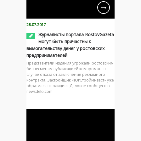
28.07.2017
Журналисты портала RostovGazeta
могут быть причастны к
вымогательству денег у ростовских
предпринимателей
Представители издания угрожали ростовским
бизнесменам публикацией компромата в
случае отказа от заключения рекламного
контракта. Застройщик «ЮгСтройИнвест» уже
обратился в полицию. Деловое сообщество —
newsdelo.com