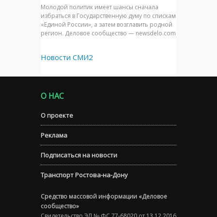
Молодой политик имеет шансы сначала
избраться в Государственную думу по спискам
«Единой России», а затем возглавить родной
регион. Деловое сообщество — newsdelo.com
Новости СМИ2
О НАС
О проекте
Реклама
Подписаться на новости
Транспорт Ростова-на-Дону
Средство массовой информации «Деловое
сообщество»
Свидетельство ЭЛ № ФС 77-68020 от 13.12.2016