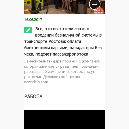
16.06.2017
Все, что вы хотели знать о
введении безналичной системы в
транспорте Ростова: оплата
банковскими картами, валидаторы без
чека, подсчет пассажиропотока
Заместитель гендиректора АРПС (компании,
которая занимается развитием «безнала»)
рассказал об изменениях, которые ждут
ростовчан Деловое сообщество —
newsdelo.com
РАБОТА