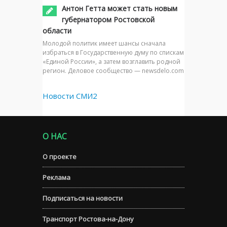
Антон Гетта может стать новым
губернатором Ростовской
области
Молодой политик имеет шансы сначала
избраться в Государственную думу по спискам
«Единой России», а затем возглавить родной
регион. Деловое сообщество — newsdelo.com
Новости СМИ2
О НАС
О проекте
Реклама
Подписаться на новости
Транспорт Ростова-на-Дону