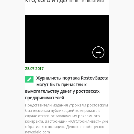
КТО, КОГО И ГДЕ?
новости политики
28.07.2017
Журналисты портала RostovGazeta
могут быть причастны к
вымогательству денег у ростовских
предпринимателей
Представители издания угрожали ростовским
бизнесменам публикацией компромата в
случае отказа от заключения рекламного
контракта. Застройщик «ЮгСтройИнвест» уже
обратился в полицию. Деловое сообщество —
newsdelo.com