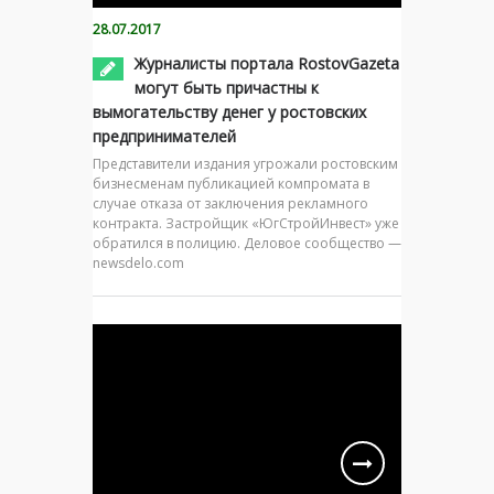
28.07.2017
Журналисты портала RostovGazeta
могут быть причастны к
вымогательству денег у ростовских
предпринимателей
Представители издания угрожали ростовским
бизнесменам публикацией компромата в
случае отказа от заключения рекламного
контракта. Застройщик «ЮгСтройИнвест» уже
обратился в полицию. Деловое сообщество —
newsdelo.com