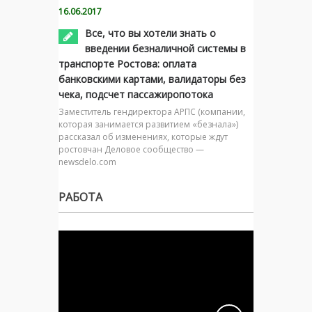
16.06.2017
Все, что вы хотели знать о
введении безналичной системы в
транспорте Ростова: оплата
банковскими картами, валидаторы без
чека, подсчет пассажиропотока
Заместитель гендиректора АРПС (компании,
которая занимается развитием «безнала»)
рассказал об изменениях, которые ждут
ростовчан Деловое сообщество —
newsdelo.com
РАБОТА