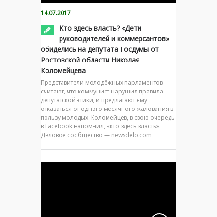
14.07.2017
Кто здесь власть? «Дети
руководителей и коммерсантов»
обиделись на депутата Госдумы от
Ростовской области Николая
Коломейцева
Представители молодёжных парламентов
считают, что коммунист нарушил правила
депутатской этики, и предлагают ему
отказаться от одного месячного жалования в
пользу молодых. Коломейцев, в свою очередь
в Facebook напомнил, «кто здесь власть».
Деловое сообщество — newsdelo.com