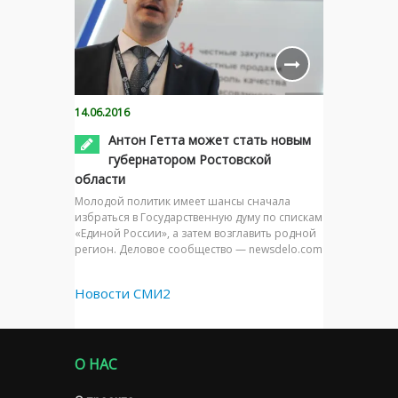
14.06.2016
Антон Гетта может стать новым
губернатором Ростовской
области
Молодой политик имеет шансы сначала
избраться в Государственную думу по спискам
«Единой России», а затем возглавить родной
регион. Деловое сообщество — newsdelo.com
Новости СМИ2
О НАС