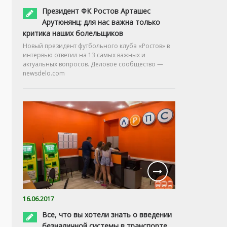
Президент ФК Ростов Арташес
Арутюнянц: для нас важна только
критика наших болельщиков
Новый президент футбольного клуба «Ростов» в
интервью ответил на 13 самых важных и
актуальных вопросов. Деловое сообщество —
newsdelo.com
16.06.2017
Все, что вы хотели знать о введении
безналичной системы в транспорте