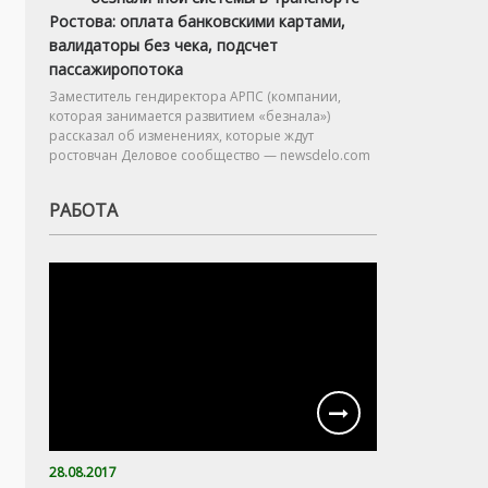
Ростова: оплата банковскими картами,
валидаторы без чека, подсчет
пассажиропотока
Заместитель гендиректора АРПС (компании,
которая занимается развитием «безнала»)
рассказал об изменениях, которые ждут
ростовчан Деловое сообщество — newsdelo.com
РАБОТА
28.08.2017