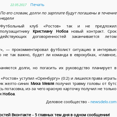
Печать
22.05.2017
По его словам, долги по зарплате будут погашены в течение
недели
Футбольный клуб «Ростов» так и не предложил
полузащитнику
Кристиану Нобоа
новый контракт. Срок
действующих договоренностей заканчивается летом
ду», — прокомментировал футболист ситуацию в интервью
 не так важно, будет ли команда в еврокубках, «главное,
аняются долги, но погасить их руководство планирует в
Ростов» уступил «Оренбургу» (0:2) и лишился права играть
ник желто-синих
Миха Мевля
получил травму головы от бутс
сь потасовка, из-за чего красную карточку получил не только
н Нобоа
.
Деловое сообщество -
newsdelo.com
стей Вконтакте - 5 главных тем дня в одном сообщении!