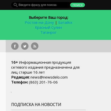
Выберите Ваш город:
Ростов-на-Дону
|
Батайск
Красный Сулин
Таганрог
В ТОСЭР «Гуково» появилось т
16+
Информационная продукция
сетевого издания предназначена для
лиц старше 16 лет
Редакция:
news@newsdelo.com
Телефон:
(863) 201-76-06
ПОДПИСКА НА НОВОСТИ