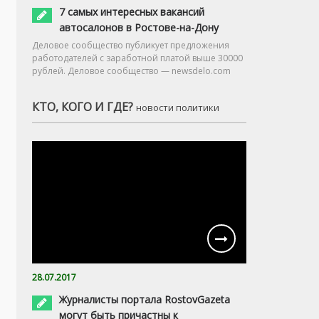
7 самых интересных вакансий
автосалонов в Ростове-на-Дону
Деловое сообщество публикует предложения
работодателей с заработной платой выше 30000
рублей. Деловое сообщество — newsdelo.com
КТО, КОГО И ГДЕ?
новости политики
28.07.2017
Журналисты портала RostovGazeta
могут быть причастны к