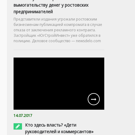
вымогательству денег у ростовских
предпринимателей
Представители издания угрожали ростовским
бизнесменам публикацией компромата в случае
отказа от заключения рекламного контракта.
Застройщик «ЮгСтройИнвест» уже обратился в
полицию. Деловое сообщество — newsdelo.com
14.07.2017
Кто здесь власть? «Дети
руководителей и коммерсантов»