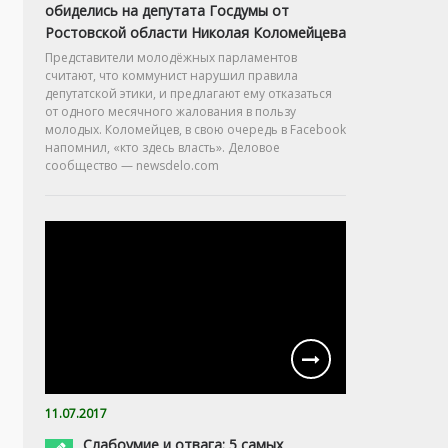
обиделись на депутата Госдумы от
Ростовской области Николая Коломейцева
Представители молодёжных парламентов
считают, что коммунист нарушил правила
депутатской этики, и предлагают ему отказаться
от одного месячного жалования в пользу
молодых. Коломейцев, в свою очередь в Facebook
напомнил, «кто здесь власть». Деловое
сообщество — newsdelo.com
11.07.2017
Слабоумие и отвага: 5 самых