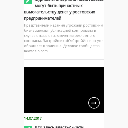
могут быть причастны к
вымогательству денег у ростовских
предпринимателей
Представители издания угрожали ростовским
бизнесменам публикацией компромата в
случае отказа от заключения рекламного
контракта. Застройщик «ЮгСтройИнвест» уже
обратился в полицию. Деловое сообщество —
newsdelo.com
14.07.2017
Кто здесь власть? «Дети