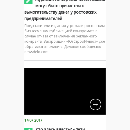
могут быть причастны к
вымогательству денег у ростовских
предпринимателей
Представители издания угрожали ростовским
бизнесменам публикацией компромата в
случае отказа от заключения рекламного
контракта. Застройщик «ЮгСтройИнвест» уже
обратился в полицию. Деловое сообщество —
newsdelo.com
14.07.2017
Кто здесь власть? «Дети