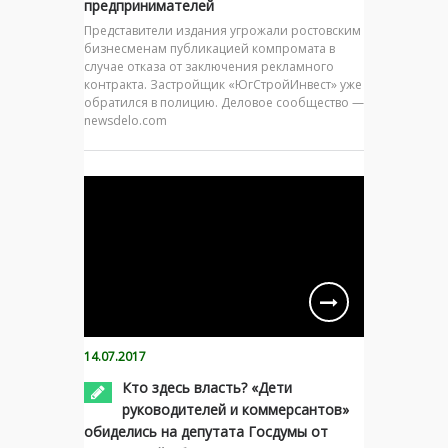
предпринимателей
Представители издания угрожали ростовским
бизнесменам публикацией компромата в
случае отказа от заключения рекламного
контракта. Застройщик «ЮгСтройИнвест» уже
обратился в полицию. Деловое сообщество —
newsdelo.com
14.07.2017
Кто здесь власть? «Дети
руководителей и коммерсантов»
обиделись на депутата Госдумы от