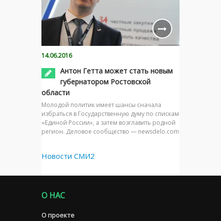
14.06.2016
Антон Гетта может стать новым
губернатором Ростовской
области
Молодой политик имеет шансы сначала
избраться в Государственную думу по спискам
«Единой России», а затем возглавить родной
регион. Деловое сообщество — newsdelo.com
Новости СМИ2
О НАС
О проекте