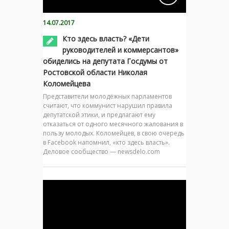
14.07.2017
Кто здесь власть? «Дети
руководителей и коммерсантов»
обиделись на депутата Госдумы от
Ростовской области Николая
Коломейцева
Представители молодёжных парламентов
считают, что коммунист нарушил правила
депутатской этики, и предлагают ему
отказаться от одного месячного жалования в
пользу молодых. Коломейцев, в свою очередь
в Facebook напомнил, «кто здесь власть».
Деловое сообщество — newsdelo.com