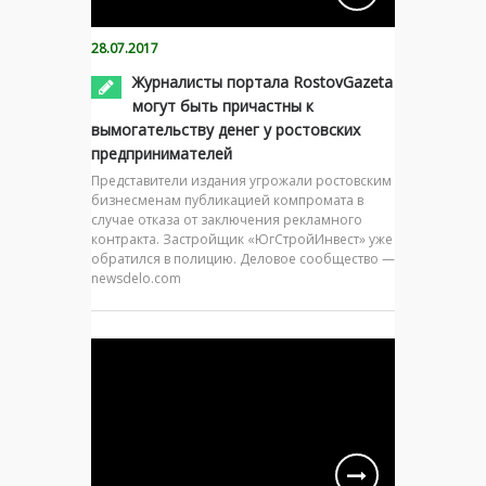
28.07.2017
Журналисты портала RostovGazeta
могут быть причастны к
вымогательству денег у ростовских
предпринимателей
Представители издания угрожали ростовским
бизнесменам публикацией компромата в
случае отказа от заключения рекламного
контракта. Застройщик «ЮгСтройИнвест» уже
обратился в полицию. Деловое сообщество —
newsdelo.com