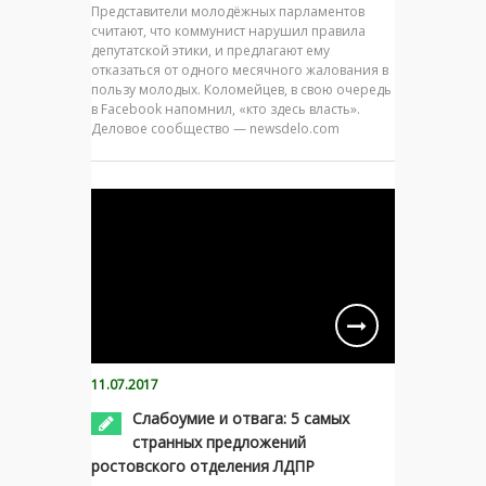
Представители молодёжных парламентов
считают, что коммунист нарушил правила
депутатской этики, и предлагают ему
отказаться от одного месячного жалования в
пользу молодых. Коломейцев, в свою очередь
в Facebook напомнил, «кто здесь власть».
Деловое сообщество — newsdelo.com
11.07.2017
Слабоумие и отвага: 5 самых
странных предложений
ростовского отделения ЛДПР