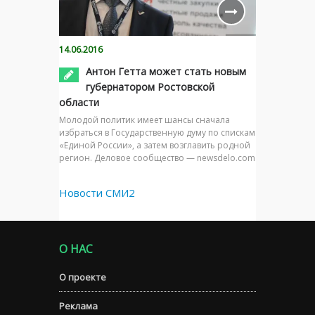
14.06.2016
Антон Гетта может стать новым
губернатором Ростовской
области
Молодой политик имеет шансы сначала
избраться в Государственную думу по спискам
«Единой России», а затем возглавить родной
регион. Деловое сообщество — newsdelo.com
Новости СМИ2
О НАС
О проекте
Реклама