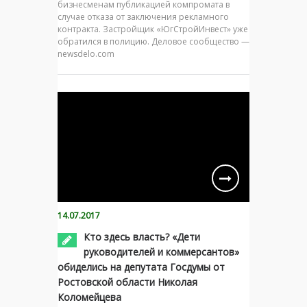
бизнесменам публикацией компромата в
случае отказа от заключения рекламного
контракта. Застройщик «ЮгСтройИнвест» уже
обратился в полицию. Деловое сообщество —
newsdelo.com
14.07.2017
Кто здесь власть? «Дети
руководителей и коммерсантов»
обиделись на депутата Госдумы от
Ростовской области Николая
Коломейцева