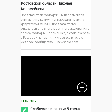
Ростовской области Николая
Коломейцева
Представители молодёжных парламентов
считают, что коммунист нарушил правила
депутатской этики, и предлагают ему
отказаться от одного месячного жалования в
пользу молодых. Коломейцев, в свою очередь
в Facebook напомнил, «кто здесь власть».
Деловое сообщество — newsdelo.com
11.07.2017
Слабоумие и отвага: 5 самых