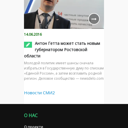
14.06.2016
Антон Гетта может стать новым
губернатором Ростовской
области
Молодой политик имеет шансы сначала
избраться в Государственную думу по спискам
«Единой России», а затем возглавить родной
регион. Деловое сообщество — newsdelo.com
Новости СМИ2
О НАС
О проекте