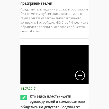
предпринимателей
Представители издания угрожали ростовским
бизнесменам публикацией компромата в
случае отказа от заключения рекламного
контракта. Застройщик «ЮгСтройИнвест» уже
обратился в полицию. Деловое сообщество —
newsdelo.com
14.07.2017
Кто здесь власть? «Дети
руководителей и коммерсантов»
обиделись на депутата Госдумы от