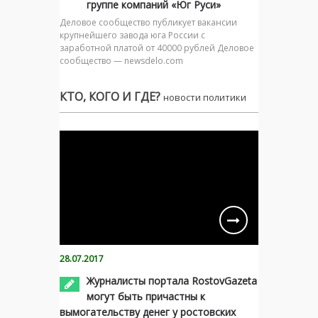
группе компаний «Юг Руси»
Деловое сообщество публикует вакансии
крупнейшего завода юга России с
заработной платой от 40000 рублей Деловое
сообщество — newsdelo.com
КТО, КОГО И ГДЕ?
новости политики
28.07.2017
Журналисты портала RostovGazeta
могут быть причастны к
вымогательству денег у ростовских