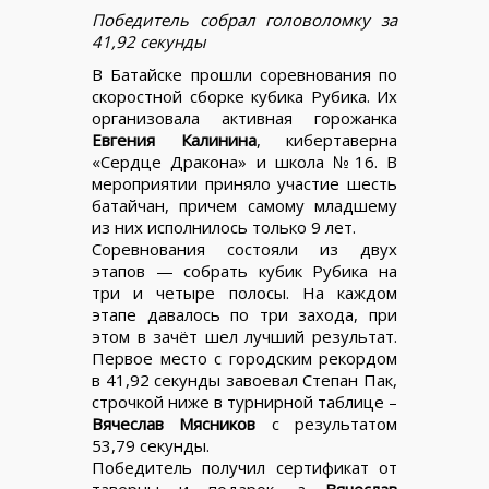
Победитель собрал головоломку за
41,92 секунды
В Батайске прошли соревнования по
скоростной сборке кубика Рубика. Их
организовала активная горожанка
Евгения Калинина
, кибертаверна
«Сердце Дракона» и школа №16. В
мероприятии приняло участие шесть
батайчан, причем самому младшему
из них исполнилось только 9 лет.
Соревнования состояли из двух
этапов — собрать кубик Рубика на
три и четыре полосы. На каждом
этапе давалось по три захода, при
этом в зачёт шел лучший результат.
Первое место с городским рекордом
в 41,92 секунды завоевал Степан Пак,
строчкой ниже в турнирной таблице –
Вячеслав Мясников
с результатом
53,79 секунды.
Победитель получил сертификат от
таверны и подарок, а
Вячеслав