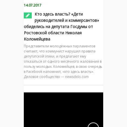
14.07.2017
Кто здесь власть? «Дети
руководителей и коммерсантов»
обиделись на депутата Госдумы от
Ростовской области Николая
Коломейцева
Представители молодёжных парламентов
считают, что коммунист нарушил правила
депутатской этики, и предлагают ему
отказаться от одного месячного жалования в
пользу молодых. Коломейцев, в свою очередь
в Facebook напомнил, «кто здесь власть».
Деловое сообщество — newsdelo.com