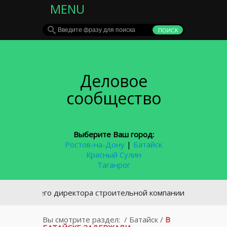
MENU
Деловое
сообщество
Выберите Ваш город:
Ростов-на-Дону
|
Батайск
Красный Сулин
Таганрог
ывшего директора строительной компании в Ростове будут 
Вы смотрите раздел:
/
Батайск
/
В