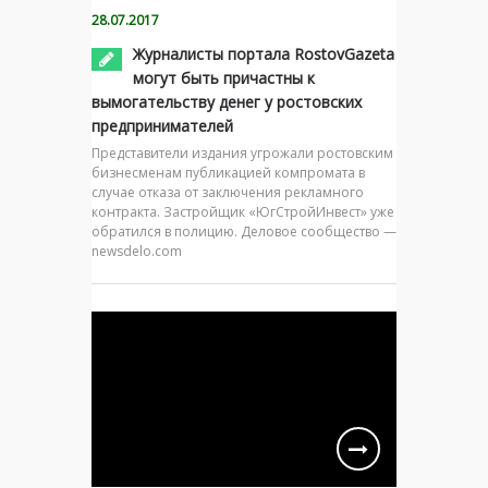
28.07.2017
Журналисты портала RostovGazeta
могут быть причастны к
вымогательству денег у ростовских
предпринимателей
Представители издания угрожали ростовским
бизнесменам публикацией компромата в
случае отказа от заключения рекламного
контракта. Застройщик «ЮгСтройИнвест» уже
обратился в полицию. Деловое сообщество —
newsdelo.com