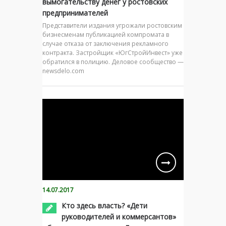
вымогательству денег у ростовских
предпринимателей
Представители издания угрожали ростовским
бизнесменам публикацией компромата в
случае отказа от заключения рекламного
контракта. Застройщик «ЮгСтройИнвест» уже
обратился в полицию. Деловое сообщество —
newsdelo.com
14.07.2017
Кто здесь власть? «Дети
руководителей и коммерсантов»