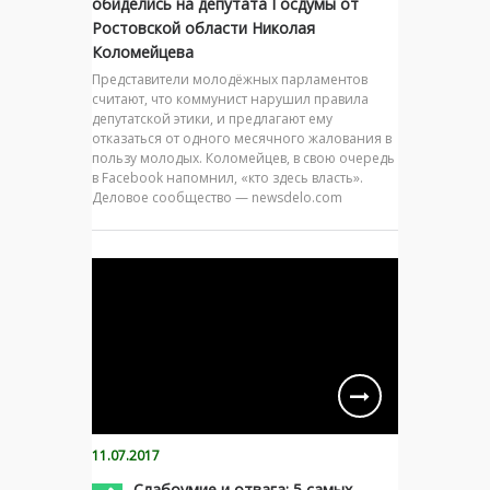
обиделись на депутата Госдумы от
Ростовской области Николая
Коломейцева
Представители молодёжных парламентов
считают, что коммунист нарушил правила
депутатской этики, и предлагают ему
отказаться от одного месячного жалования в
пользу молодых. Коломейцев, в свою очередь
в Facebook напомнил, «кто здесь власть».
Деловое сообщество — newsdelo.com
11.07.2017
Слабоумие и отвага: 5 самых