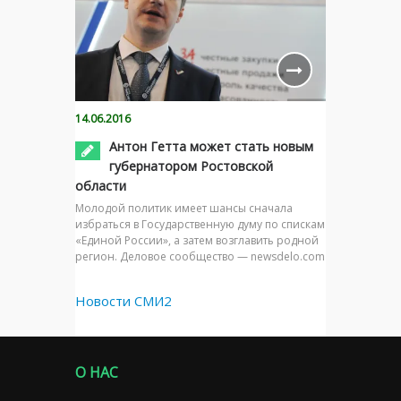
14.06.2016
Антон Гетта может стать новым
губернатором Ростовской
области
Молодой политик имеет шансы сначала
избраться в Государственную думу по спискам
«Единой России», а затем возглавить родной
регион. Деловое сообщество — newsdelo.com
Новости СМИ2
О НАС