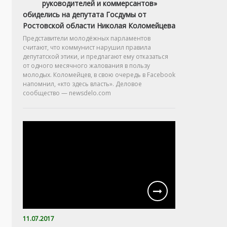
руководителей и коммерсантов»
обиделись на депутата Госдумы от
Ростовской области Николая Коломейцева
Представители молодёжных парламентов
считают, что коммунист нарушил правила
депутатской этики, и предлагают ему отказаться
от одного месячного жалования в пользу
молодых. Коломейцев, в свою очередь в Facebook
напомнил, «кто здесь власть». Деловое
сообщество — newsdelo.com
11.07.2017