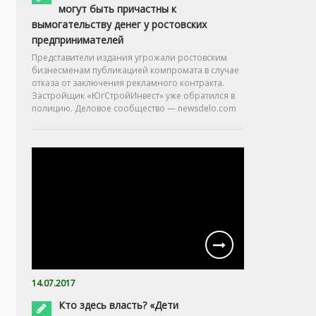
могут быть причастны к
вымогательству денег у ростовских
предпринимателей
Представители издания угрожали ростовским
бизнесменам публикацией компромата в случае
отказа от заключения рекламного контракта.
Застройщик «ЮгСтройИнвест» уже обратился в
полицию. Деловое сообщество — newsdelo.com
14.07.2017
Кто здесь власть? «Дети