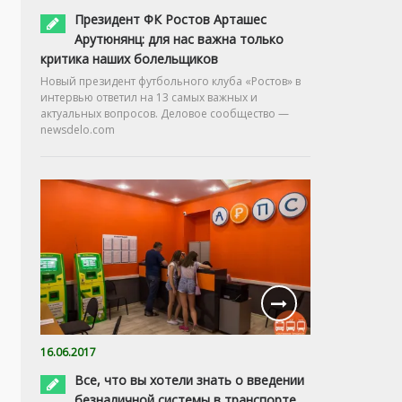
Президент ФК Ростов Арташес
Арутюнянц: для нас важна только
критика наших болельщиков
Новый президент футбольного клуба «Ростов» в
интервью ответил на 13 самых важных и
актуальных вопросов. Деловое сообщество —
newsdelo.com
16.06.2017
Все, что вы хотели знать о введении
безналичной системы в транспорте