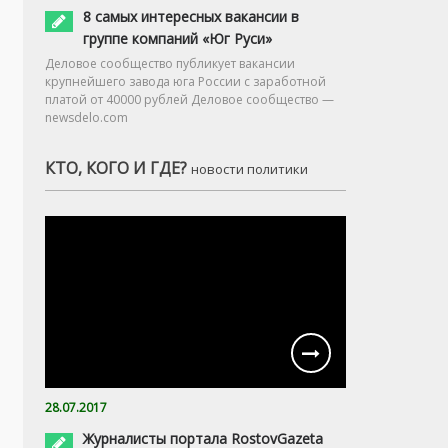
8 самых интересных вакансии в
группе компаний «Юг Руси»
Деловое сообщество публикует вакансии
крупнейшего завода юга России с заработной
платой от 40000 рублей Деловое сообщество —
newsdelo.com
КТО, КОГО И ГДЕ?
новости политики
28.07.2017
Журналисты портала RostovGazeta