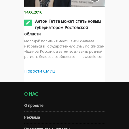
14.06.2016
Антон Гетта может стать новым
губернатором Ростовской
области
Молодой политик имеет шансы сначала
избраться в Государственную думу по спискам
«Единой России», а затем возглавить родной
регион. Деловое сообщество — newsdelo.com
Новости СМИ2
О НАС
О проекте
Реклама