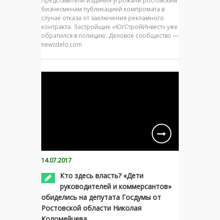
Представители издания угрожали ростовским
бизнесменам публикацией компромата в
случае отказа от заключения рекламного
контракта. Застройщик «ЮгСтройИнвест» уже
обратился в полицию. Деловое сообщество —
newsdelo.com
14.07.2017
Кто здесь власть? «Дети
руководителей и коммерсантов»
обиделись на депутата Госдумы от
Ростовской области Николая
Коломейцева