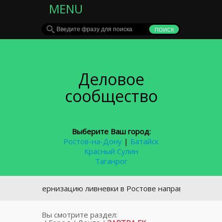
MENU
Деловое
сообщество
Выберите Ваш город:
Ростов-на-Дону
|
Батайск
Красный Сулин
Таганрог
а модернизацию ливневки в Ростове направят 5,5 млрд руб
Вы смотрите раздел: