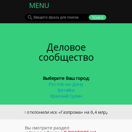
MENU
Деловое
сообщество
Выберите Ваш город:
Ростов-на-Дону
Батайск
Красный Сулин
аине отклонили иск «Газпрома» на 6,4 млрд долларов
Вы смотрите раздел: