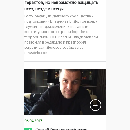
терактов, но невозможно защищать
всех, везде и всегда
Гость редакции Делового сообщества –
подполковник Владислав В. Долгое время
служил в подразделениях по защите
конституционного строя и борьбе с
терроризмом ФСБ России. Владислав сам
позвонил в редакцию и предложил
встретиться. Деловое сообщество —
newsdelo.com
06.04.2017
Сергей Резник: профессия