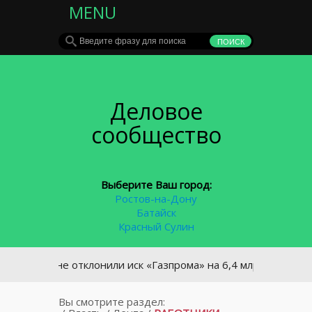
MENU
Деловое
сообщество
Выберите Ваш город:
Ростов-на-Дону
Батайск
Красный Сулин
краине отклонили иск «Газпрома» на 6,4 млрд долларов
Вы смотрите раздел: