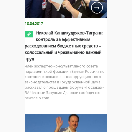
10.04.2017
Николай Кандикудряков-Тигранн:
контроль за эффективным
расходованием бюджетных средств –
колоссальный и чрезвычайно важный
труд
Член экспертно-консультативного совета
парламентской фракции «Единая Россия» по
совершенствованию антикоррупционного
законодательства в Государственной Думе
рассказал о прошедшем форуме «Госзаказ –
ЗА Честные Закупки» Деловое сообщество —
newsdelo.com