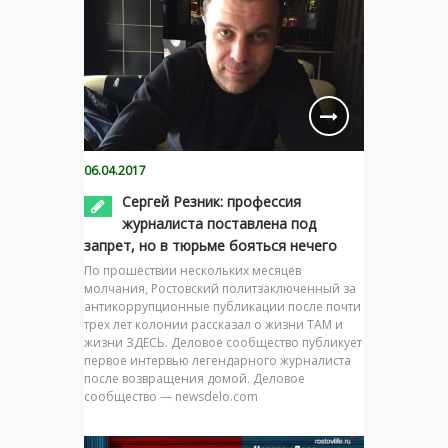
06.04.2017
Сергей Резник: профессия
журналиста поставлена под
запрет, но в тюрьме бояться нечего
По прошествии нескольких месяцев
молчания, Ростовский политзаключенный за
антикоррупционные публикации после почти
трех лет колонии рассказал о жизни ТАМ и
жизни ЗДЕСЬ. Деловое сообщество публикует
первое интервью легендарного журналиста
после возвращения домой. Деловое
сообщество — newsdelo.com