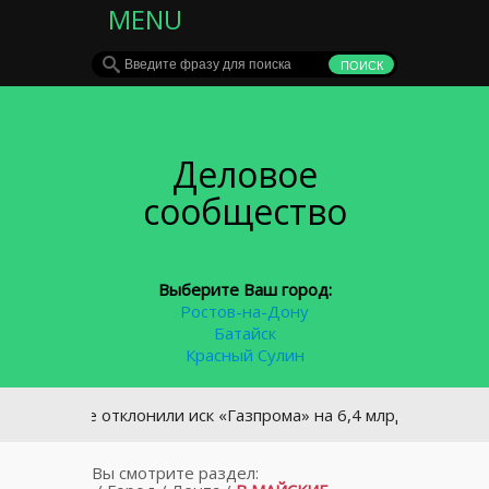
MENU
Деловое
сообщество
Выберите Ваш город:
Ростов-на-Дону
Батайск
Красный Сулин
аине отклонили иск «Газпрома» на 6,4 млрд долларов
Вы смотрите раздел: