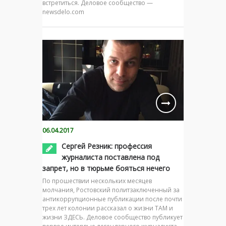
встретиться. Деловое сообщество —
newsdelo.com
06.04.2017
Сергей Резник: профессия
журналиста поставлена под
запрет, но в тюрьме бояться нечего
По прошествии нескольких месяцев
молчания, Ростовский политзаключенный за
антикоррупционные публикации после почти
трех лет колонии рассказал о жизни ТАМ и
жизни ЗДЕСЬ. Деловое сообщество публикует