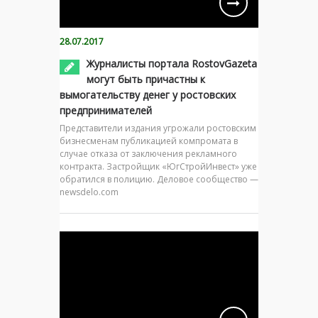
28.07.2017
Журналисты портала RostovGazeta
могут быть причастны к
вымогательству денег у ростовских
предпринимателей
Представители издания угрожали ростовским
бизнесменам публикацией компромата в
случае отказа от заключения рекламного
контракта. Застройщик «ЮгСтройИнвест» уже
обратился в полицию. Деловое сообщество —
newsdelo.com