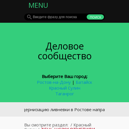
MENU
Деловое
сообщество
Выберите Ваш город:
Ростов-на-Дону
|
Батайск
Красный Сулин
Таганрог
а модернизацию ливневки в Ростове направят 5,5 млрд руб
Вы смотрите раздел:
/
Красный