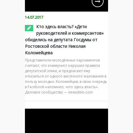
14.07.2017
Кто здесь власть? «Дети
руководителей и коммерсантов»
обиделись на депутата Госдумы от
Ростовской области Николая
Коломейцева
Представители молодёжных парламентов
считают, что коммунист нарушил правила
депутатской этики, и предлагают ему
отказаться от одного месячного жалования в
пользу молодых. Коломейцев, в свою очередь
в Facebook напомнил, «кто здесь власть».
Деловое сообщество — newsdelo.com