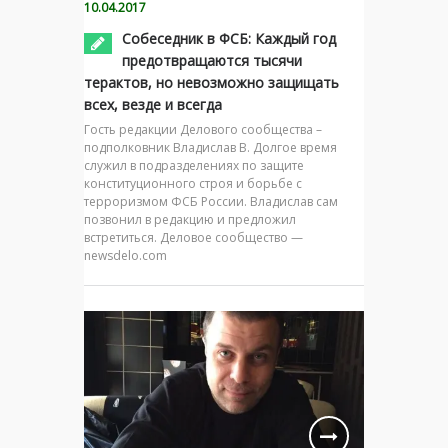
10.04.2017
Собеседник в ФСБ: Каждый год
предотвращаются тысячи
терактов, но невозможно защищать
всех, везде и всегда
Гость редакции Делового сообщества –
подполковник Владислав В. Долгое время
служил в подразделениях по защите
конституционного строя и борьбе с
терроризмом ФСБ России. Владислав сам
позвонил в редакцию и предложил
встретиться. Деловое сообщество —
newsdelo.com