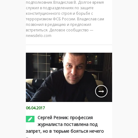
подполковник Владислав В. Долгое время
служил в подразделениях по защите
конституционного строя и борьбе с
терроризмом ФСБ России. Владислав сам
позвонил в редакцию и предложил
встретиться. Деловое сообщество —
newsdelo.com
06.04.2017
Сергей Резник: профессия
журналиста поставлена под
запрет, но в тюрьме бояться нечего