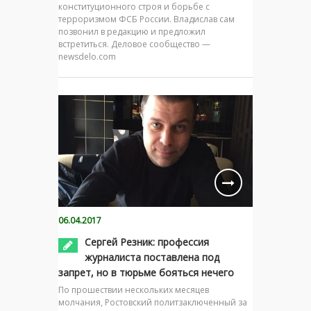
конституционного строя и борьбе с
терроризмом ФСБ России. Владислав сам
позвонил в редакцию и предложил
встретиться. Деловое сообщество —
newsdelo.com
06.04.2017
Сергей Резник: профессия
журналиста поставлена под
запрет, но в тюрьме бояться нечего
По прошествии нескольких месяцев
молчания, Ростовский политзаключенный за