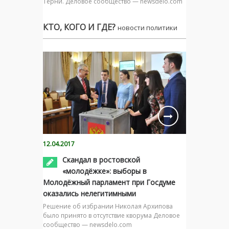
Тёрни. Деловое сообщество — newsdelo.com
КТО, КОГО И ГДЕ?
новости политики
12.04.2017
Скандал в ростовской
«молодёжке»: выборы в
Молодёжный парламент при Госдуме
оказались нелегитимными
Решение об избрании Николая Архипова
было принято в отсутствие кворума Деловое
сообщество — newsdelo.com