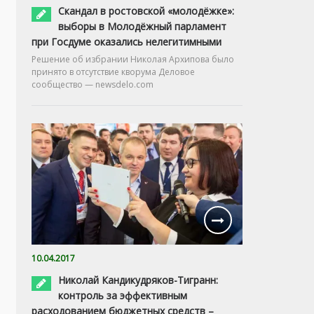
Скандал в ростовской «молодёжке»:
выборы в Молодёжный парламент
при Госдуме оказались нелегитимными
Решение об избрании Николая Архипова было
принято в отсутствие кворума Деловое
сообщество — newsdelo.com
10.04.2017
Николай Кандикудряков-Тигранн:
контроль за эффективным
расходованием бюджетных средств –