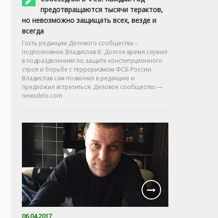
предотвращаются тысячи терактов,
но невозможно защищать всех, везде и
всегда
Гость редакции Делового сообщества –
подполковник Владислав В. Долгое время служил
в подразделениях по защите конституционного
строя и борьбе с терроризмом ФСБ России.
Владислав сам позвонил в редакцию и
предложил встретиться. Деловое сообщество —
newsdelo.com
06.04.2017