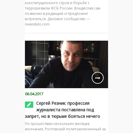
конституционного строя и борьбе с
терроризмом ФСБ России. Владислав сам
позвонил в редакцию и предложил
встретиться. Деловое сообщество —
newsdelo.com
06.04.2017
Сергей Резник: профессия
журналиста поставлена под
запрет, но в тюрьме бояться нечего
По прошествии нескольких месяцев
молчания, Ростовский политзаключенный за