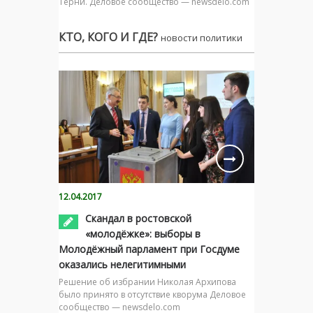
Тёрни. Деловое сообщество — newsdelo.com
КТО, КОГО И ГДЕ?
новости политики
12.04.2017
Скандал в ростовской
«молодёжке»: выборы в
Молодёжный парламент при Госдуме
оказались нелегитимными
Решение об избрании Николая Архипова
было принято в отсутствие кворума Деловое
сообщество — newsdelo.com