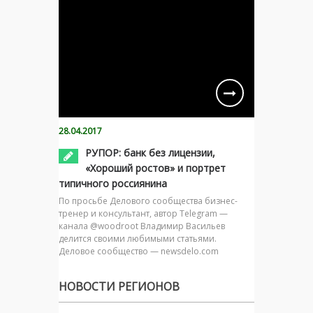
28.04.2017
РУПОР: банк без лицензии,
«Хороший ростов» и портрет
типичного россиянина
По просьбе Делового сообщества бизнес-
тренер и консультант, автор Telegram —
канала @woodroot Владимир Васильев
делится своими любимыми статьями.
Деловое сообщество — newsdelo.com
НОВОСТИ РЕГИОНОВ