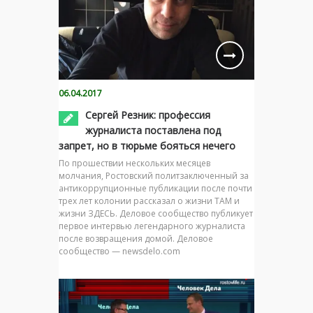
06.04.2017
Сергей Резник: профессия
журналиста поставлена под
запрет, но в тюрьме бояться нечего
По прошествии нескольких месяцев
молчания, Ростовский политзаключенный за
антикоррупционные публикации после почти
трех лет колонии рассказал о жизни ТАМ и
жизни ЗДЕСЬ. Деловое сообщество публикует
первое интервью легендарного журналиста
после возвращения домой. Деловое
сообщество — newsdelo.com