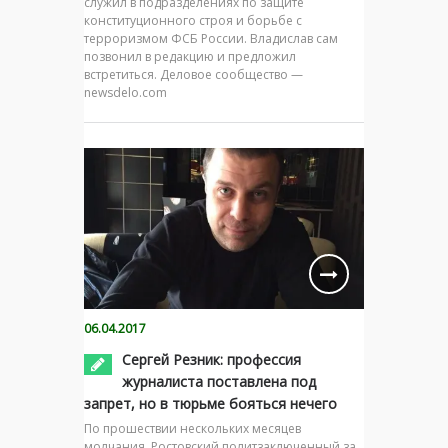
служил в подразделениях по защите
конституционного строя и борьбе с
терроризмом ФСБ России. Владислав сам
позвонил в редакцию и предложил
встретиться. Деловое сообщество —
newsdelo.com
06.04.2017
Сергей Резник: профессия
журналиста поставлена под
запрет, но в тюрьме бояться нечего
По прошествии нескольких месяцев
молчания, Ростовский политзаключенный за