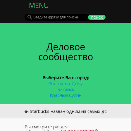
MENU
Деловое
сообщество
Выберите Ваш город:
Ростов-на-Дону
Батайск
Красный Сулин
вский Starbucks назван одним из самых дорогих в мире
Вы смотрите раздел: