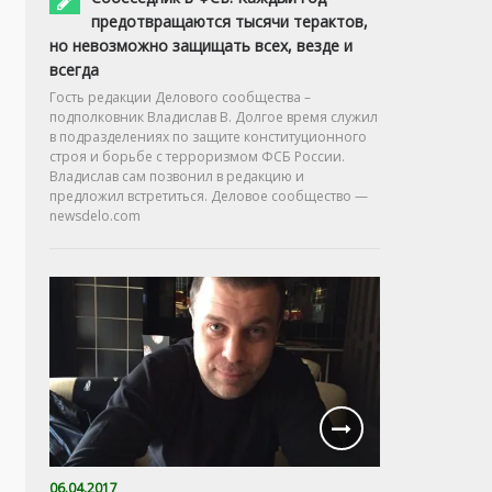
предотвращаются тысячи терактов,
но невозможно защищать всех, везде и
всегда
Гость редакции Делового сообщества –
подполковник Владислав В. Долгое время служил
в подразделениях по защите конституционного
строя и борьбе с терроризмом ФСБ России.
Владислав сам позвонил в редакцию и
предложил встретиться. Деловое сообщество —
newsdelo.com
06.04.2017