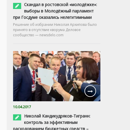
Скандал в ростовской «молодёжке»:
выборы в Молодёжный парламент
при Госдуме оказались нелегитимными
Решение об избрании Николая Архипова было
принято в отсутствие кворума Деловое
сообщество — newsdelo.com
10.04.2017
Николай Кандикудряков-Тигранн:
контроль за эффективным
расходованием бюджетных средств –