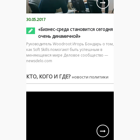
30.05.2017
«Бизнес-среда становится сегодня
очень динамичной»
Руководитель Woodroot Игорь Бондарь о том,
как Soft Skills помогают быть успешным в
меняющемся мире Деловое сообщество —
newsdelo.com
КТО, КОГО И ГДЕ?
новости политики