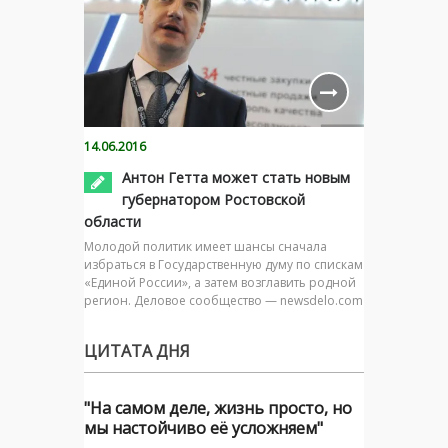
14.06.2016
Антон Гетта может стать новым
губернатором Ростовской
области
Молодой политик имеет шансы сначала
избраться в Государственную думу по спискам
«Единой России», а затем возглавить родной
регион. Деловое сообщество — newsdelo.com
ЦИТАТА ДНЯ
"На самом деле, жизнь просто, но
мы настойчиво её усложняем"