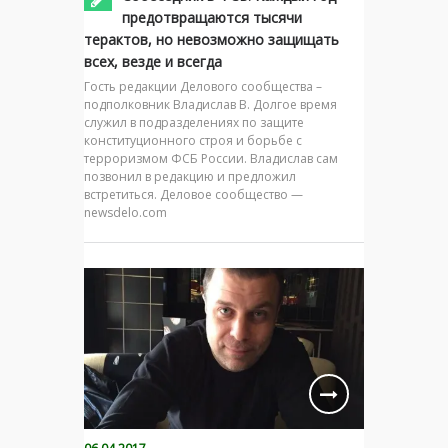
предотвращаются тысячи
терактов, но невозможно защищать
всех, везде и всегда
Гость редакции Делового сообщества –
подполковник Владислав В. Долгое время
служил в подразделениях по защите
конституционного строя и борьбе с
терроризмом ФСБ России. Владислав сам
позвонил в редакцию и предложил
встретиться. Деловое сообщество —
newsdelo.com