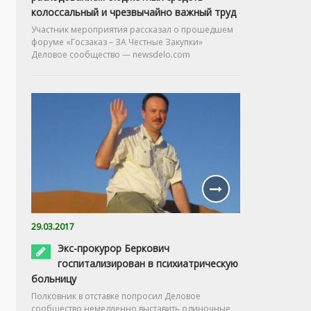
колоссальный и чрезвычайно важный труд
Участник мероприятия рассказал о прошедшем
форуме «Госзаказ – ЗА Честные Закупки»
Деловое сообщество — newsdelo.com
29.03.2017
Экс-прокурор Беркович
госпитализирован в психиатрическую
больницу
Полковник в отставке попросил Деловое
сообщество немедленно выставить одиночные