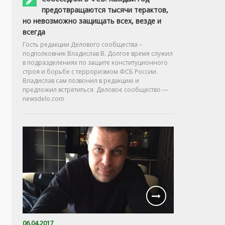
предотвращаются тысячи терактов,
но невозможно защищать всех, везде и
всегда
Гость редакции Делового сообщества –
подполковник Владислав В. Долгое время служил
в подразделениях по защите конституционного
строя и борьбе с терроризмом ФСБ России.
Владислав сам позвонил в редакцию и
предложил встретиться. Деловое сообщество —
newsdelo.com
06.04.2017