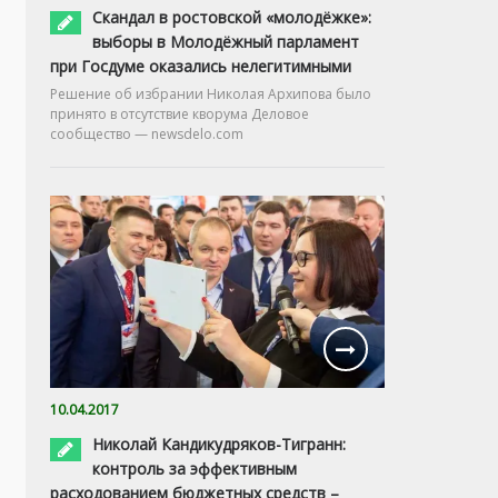
Скандал в ростовской «молодёжке»:
выборы в Молодёжный парламент
при Госдуме оказались нелегитимными
Решение об избрании Николая Архипова было
принято в отсутствие кворума Деловое
сообщество — newsdelo.com
10.04.2017
Николай Кандикудряков-Тигранн:
контроль за эффективным
расходованием бюджетных средств –