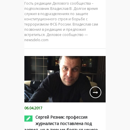
Гость редакции Делового сообщества –
подполковник Владислав В. Долгое время
служил в подразделениях по защите
конституционного строя и борьбе с
терроризмом ФСБ России. Владислав сам
позвонил в редакцию и предложил
встретиться. Деловое сообщество —
newsdelo.com
06.04.2017
Сергей Резник: профессия
журналиста поставлена под
запрет, но в тюрьме бояться нечего