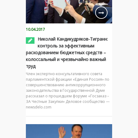
10.04.2017
Николай Кандикудряков-Тигранн:
контроль за эффективным
расходованием бюджетных средств –
колоссальный и чрезвычайно важный
труд
Член экспертно-консультативного совета
парламентской фракции «Единая Россия» по
совершенствованию антикоррупционного
законодательства в Государственной Думе
рассказал о прошедшем форуме «Госзаказ –
ЗА Честные Закупки» Деловое сообщество —
newsdelo.com