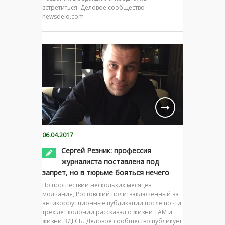
встретиться. Деловое сообщество —
newsdelo.com
06.04.2017
Сергей Резник: профессия
журналиста поставлена под
запрет, но в тюрьме бояться нечего
По прошествии нескольких месяцев
молчания, Ростовский политзаключенный за
антикоррупционные публикации после почти
трех лет колонии рассказал о жизни ТАМ и
жизни ЗДЕСЬ. Деловое сообщество публикует