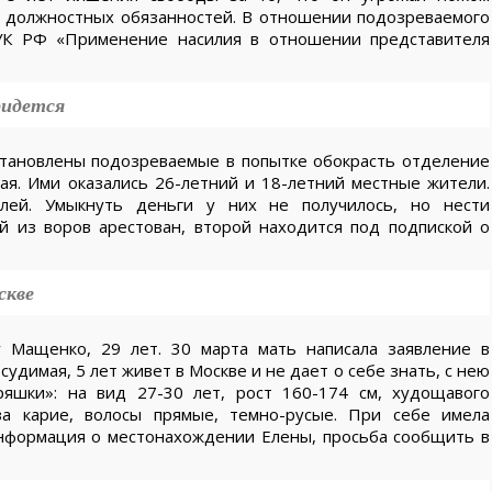
 должностных обязанностей. В отношении подозреваемого
 УК РФ «Применение насилия в отношении представителя
ридется
становлены подозреваемые в попытке обокрасть отделение
ая. Ими оказались 26-летний и 18-летний местные жители.
лей. Умыкнуть деньги у них не получилось, но нести
й из воров арестован, второй находится под подпиской о
скве
 Мащенко, 29 лет. 30 марта мать написала заявление в
удимая, 5 лет живет в Москве и не дает о себе знать, с нею
ряшки»: на вид 27-30 лет, рост 160-174 см, худощавого
аза карие, волосы прямые, темно-русые. При себе имела
 информация о местонахождении Елены, просьба сообщить в