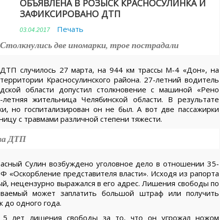
ОБЪЯВЛЕНА В РОЗЫСК КРАСНОСУЛИНКА И
ЗАФИКСИРОВАНО ДТП
Печать
03.04.2017
Столкнулись две иномарки, трое пострадали
ДТП случилось 27 марта, на 944 км трассы М-4 «Дон», на
территории Красносулинского района. 27-летний водитель
адской области допустил столкновение с машиной «Рено
-летняя жительница Челябинской области. В результате
и, но госпитализирован он не был. А вот две пассажирки
ьницу с травмами различной степени тяжести.
ва ДТП
расный Сулин возбуждено уголовное дело в отношении 35-
РФ «Оскорбление представителя власти». Исходя из рапорта
ый, нецензурно выражался в его адрес. Лишения свободы по
еваемый может заплатить большой штраф или получить
к до одного года.
о 5 лет лишения свободы за то, что он угрожал ножом