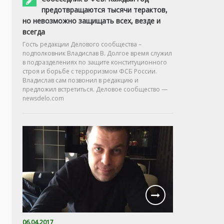
предотвращаются тысячи терактов,
но невозможно защищать всех, везде и
всегда
Гость редакции Делового сообщества –
подполковник Владислав В. Долгое время служил
в подразделениях по защите конституционного
строя и борьбе с терроризмом ФСБ России.
Владислав сам позвонил в редакцию и
предложил встретиться. Деловое сообщество —
newsdelo.com
06.04.2017