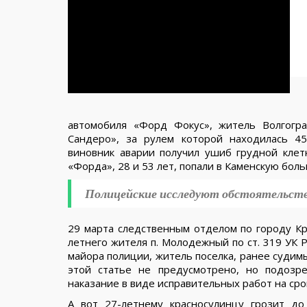
автомобиля «Форд Фокус», житель Волгогр
Сандеро», за рулем которой находилась 45
виновник аварии получил ушиб грудной клетк
«Форда», 28 и 53 лет, попали в Каменскую бол
Полицейские исследуют обстоятельст
29 марта следственным отделом по городу К
летнего жителя п. Молодежный по ст. 319 УК 
майора полиции, житель поселка, ранее судим
этой статье не предусмотрено, но подозр
наказание в виде исправительных работ на сро
А вот 27-летнему красносулинцу грозит д