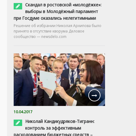
Скандал в ростовской «молодёжке»:
выборы в Молодёжный парламент
при Госдуме оказались нелегитимными
Решение об избрании Николая Архипова было
принято в отсутствие кворума Деловое
сообщество — newsdelo.com
10.04.2017
Николай Кандикудряков-Тигранн:
контроль за эффективным
расходованием бюджетных средств –