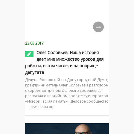
23.03.2017
Олег Соловьев: Наша история
дает мне множество уроков для
работы, в том числе, и на поприще
депутата
Депутат Ростовской-на-Дону городской Думы,
предприниматель Олег Соловьев в разговоре
с корреспондентом Делового сообщества
рассказал о партийном проекте единороссов
«Историческая память». Деловое сообщество
— newsdelo.com