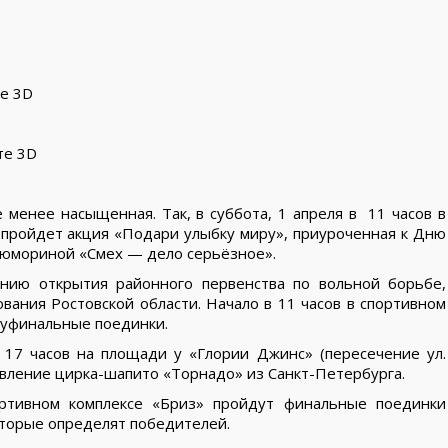
те 3D
те 3D
е менее насыщенная. Так, в суббота, 1 апреля в 11 часов в
 пройдет акция «Подари улыбку миру», приуроченная к Дню
я юмориной «Смех — дело серьёзное».
нию открытия районного первенства по вольной борьбе,
ания Ростовской области. Начало в 11 часов в спортивном
луфинальные поединки.
 17 часов на площади у «Глории Джинс» (пересечение ул.
авление цирка-шапито «Торнадо» из Санкт-Петербурга.
ортивном комплексе «Бриз» пройдут финальные поединки
оторые определят победителей.