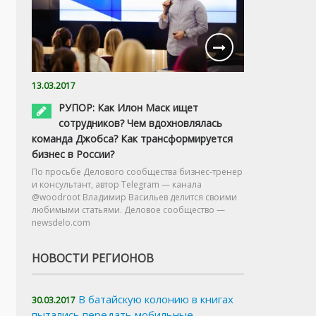
13.03.2017
РУПОР: Как Илон Маск ищет
сотрудников? Чем вдохновлялась
команда Джобса? Как трансформируется
бизнес в России?
По просьбе Делового сообщества бизнес-тренер
и консультант, автор Telegram — канала
@woodroot Владимир Васильев делится своими
любимыми статьями. Деловое сообщество —
newsdelo.com
НОВОСТИ РЕГИОНОВ
В батайскую колонию в книгах
30.03.2017
пытались передать мобильные