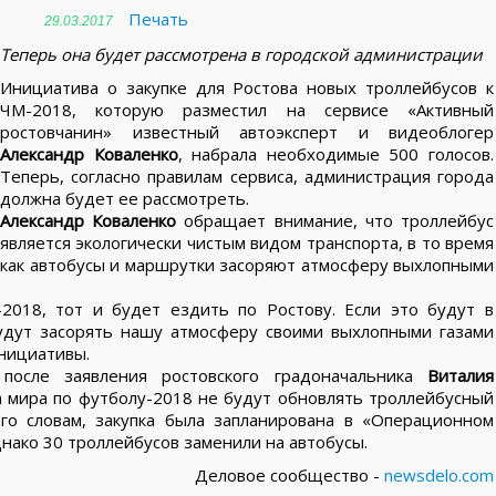
Печать
29.03.2017
Теперь она будет рассмотрена в городской администрации
Инициатива о закупке для Ростова новых троллейбусов к
ЧМ-2018, которую разместил на сервисе «Активный
ростовчанин» известный автоэксперт и видеоблогер
Александр Коваленко
, набрала необходимые 500 голосов.
Теперь, согласно правилам сервиса, администрация города
должна будет ее рассмотреть.
Александр Коваленко
обращает внимание, что троллейбус
является экологически чистым видом транспорта, в то время
как автобусы и маршрутки засоряют атмосферу выхлопными
2018, тот и будет ездить по Ростову. Если это будут в
удут засорять нашу атмосферу своими выхлопными газами
нициативы.
после заявления ростовского градоначальника
Виталия
а мира по футболу-2018 не будут обновлять троллейбусный
его словам, закупка была запланирована в «Операционном
нако 30 троллейбусов заменили на автобусы.
Деловое сообщество -
newsdelo.com