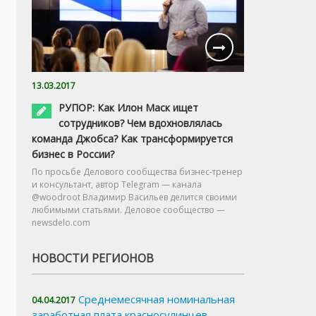
13.03.2017
РУПОР: Как Илон Маск ищет
сотрудников? Чем вдохновлялась
команда Джобса? Как трансформируется
бизнес в России?
По просьбе Делового сообщества бизнес-тренер
и консультант, автор Telegram — канала
@woodroot Владимир Васильев делится своими
любимыми статьями. Деловое сообщество —
newsdelo.com
НОВОСТИ РЕГИОНОВ
Среднемесячная номинальная
04.04.2017
заработная плата красносулинцев,