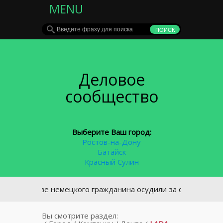
MENU
Деловое
сообщество
Выберите Ваш город:
Ростов-на-Дону
Батайск
Красный Сулин
остове немецкого гражданина осудили за обман донского би
Вы смотрите раздел: